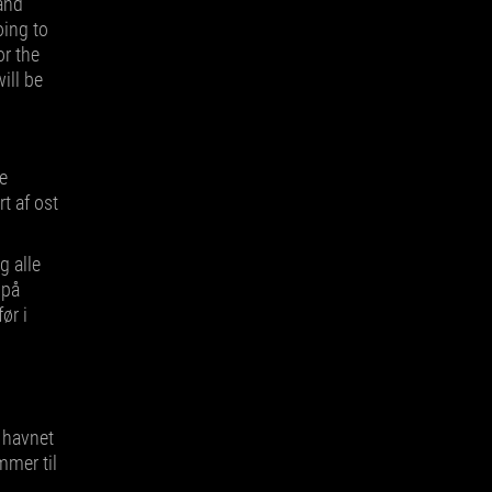
 and
oing to
or the
ill be
e
t af ost
g alle
 på
ør i
 havnet
mmer til