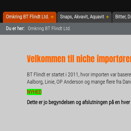
+
+
Omkring BT Flindt Ltd.
Snaps, Akvavit, Aquavit
Bitter, 
Du er her:
Omkring BT Flindt Ltd.
Velkommen til niche importøre
BT Flindt er startet i 2011, hvor importen var baser
Aalborg, Linie, OP Anderson og mange flere fra Dan
NYHED
Dette er jo begyndelsen og afslutningen på en hver