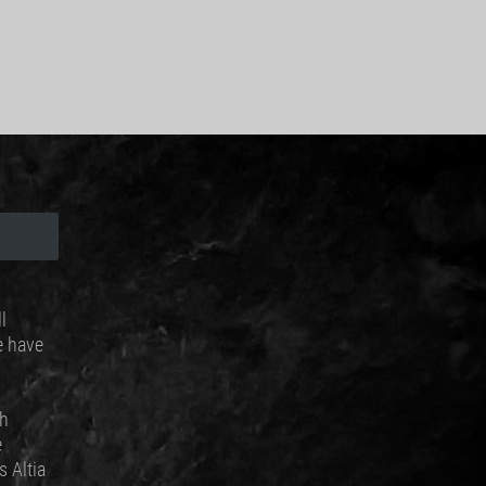
l
e have
sh
e
 Altia