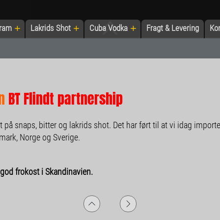
+
+
+
Dram
Lakrids Shot
Cuba Vodka
Fragt & Levering
Ko
n
BT Flindt partnership
et på snaps, bitter og lakrids shot. Det har ført til at vi idag im
mark, Norge og Sverige.
 god frokost i Skandinavien.