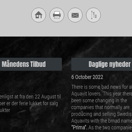
Månedens Tilbud
Daglige nyheder
6 October 2022
There is some bad news for al
Aquavit lovers. This year ther
nligst at fra den 22 August til
been some changing in the
er er der ferie lukket for salg
companies that normally are
ukter
producing and selling Swedi
Aquavits with the brnad nam
"Prima".
As the two companies