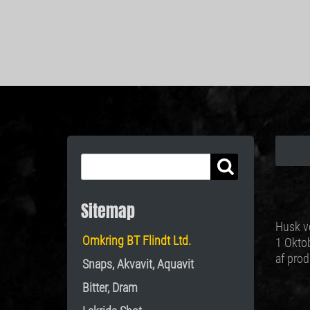
Sitemap
Husk ve
Omkring BT Flindt Ltd.
1 Oktob
af prod
Snaps, Akvavit, Aquavit
Bitter, Dram