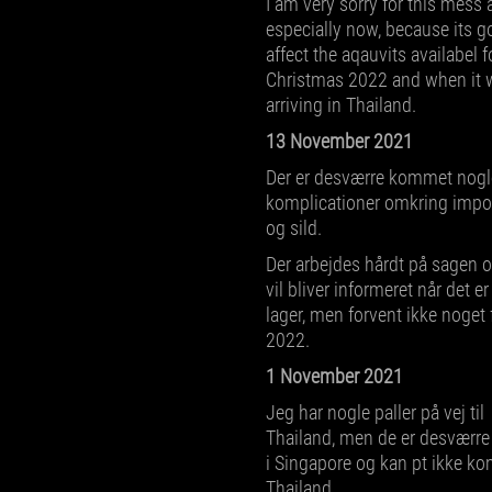
I am very sorry for this mess
especially now, because its g
affect the aqauvits availabel f
Christmas 2022 and when it w
arriving in Thailand.
13 November 2021
Der er desværre kommet nogl
komplicationer omkring impor
og sild.
Der arbejdes hårdt på sagen o
vil bliver informeret når det er
lager, men forvent ikke noget f
2022.
1 November 2021
Jeg har nogle paller på vej til
Thailand, men de er desværre
i Singapore og kan pt ikke ko
Thailand.