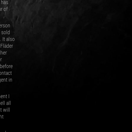
t has
r of
erson
 sold
It also
Fläder
ther
r
before
ontact
gent in
ent I
ll all
t will
ht